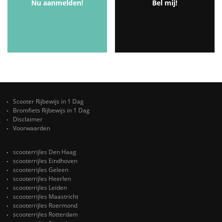
Nu aanmelden!
Bel mij!
Scooter Rijbewijs in 1 Dag
Bromfiets Rijbewijs in 1 Dag
Disclaimer
Voorwaarden
scooterrijles Den Haag
scooterrijles Eindhoven
scooterrijles Geleen
scooterrijles Heerlen
scooterrijles Leiden
scooterrijles Maastricht
scooterrijles Roermond
scooterrijles Rotterdam