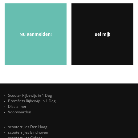
Nu aanmelden!
Bel mij!
Scooter Rijbewijs in 1 Dag
Bromfiets Rijbewijs in 1 Dag
Disclaimer
Voorwaarden
scooterrijles Den Haag
scooterrijles Eindhoven
scooterrijles Geleen